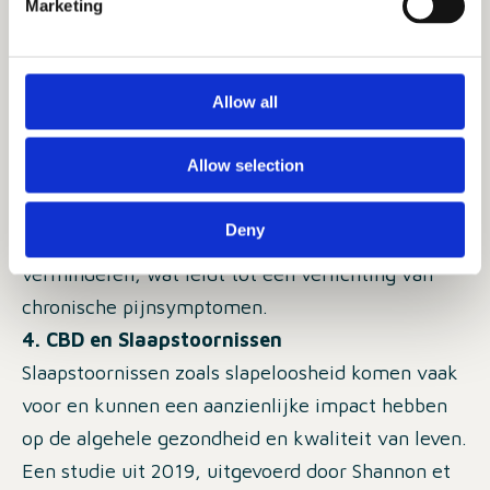
Marketing
beïnvloeden (Zhang et al., 2017)【Zhang et al.,
2017】.
Bovendien blijkt CBD bijzonder effectief te zijn
Allow all
bij de behandeling van neuropathische pijn, een
moeilijk te behandelen type chronische pijn
Allow selection
veroorzaakt door schade aan de zenuwen. De
studies suggereren dat CBD kan helpen
Deny
pijnsignalen te blokkeren en ontstekingen te
verminderen, wat leidt tot een verlichting van
chronische pijnsymptomen.
4. CBD en Slaapstoornissen
Slaapstoornissen zoals slapeloosheid komen vaak
voor en kunnen een aanzienlijke impact hebben
op de algehele gezondheid en kwaliteit van leven.
Een studie uit 2019, uitgevoerd door Shannon et