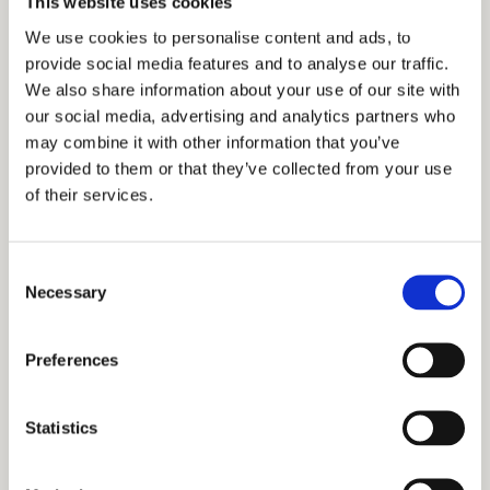
This website uses cookies
We use cookies to personalise content and ads, to
provide social media features and to analyse our traffic.
We also share information about your use of our site with
our social media, advertising and analytics partners who
3. CBD en Chronische Pijn
may combine it with other information that you’ve
provided to them or that they’ve collected from your use
Chronische pijn is een veelvoorkomend probleem
of their services.
dat miljoenen mensen wereldwijd treft. CBD is in
verschillende onderzoeken naar voren gekomen
Consent
als een mogelijke natuurlijke pijnstiller. Een
Necessary
Selection
systematische review van diverse studies
gepubliceerd in het
Journal of Experimental
Preferences
Medicine
toonde aan dat CBD
ontstekingsremmende en pijnstillende effecten
Statistics
heeft door de activiteit van endocannabinoïden
en receptoren in het pijnmechanisme te